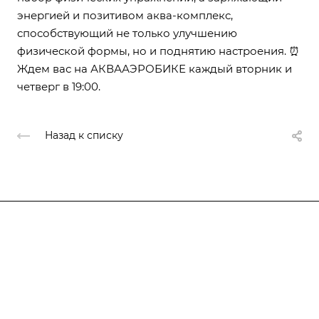
энергией и позитивом аква-комплекс,
способствующий не только улучшению
физической формы, но и поднятию настроения. ⏰
Ждем вас на АКВААЭРОБИКЕ каждый вторник и
четверг в 19:00.
Назад к списку
Клуб
Клубные карты
О клубе
Новости
Услуги
Взрослые карты
История
Детские карты
Расписание
Наши услуги
Фотогалерея