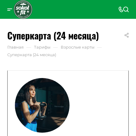
Суперкарта (24 месяца)
—
—
—
Главная
Тарифы
Взрослые карты
Суперкарта (24 месяца)