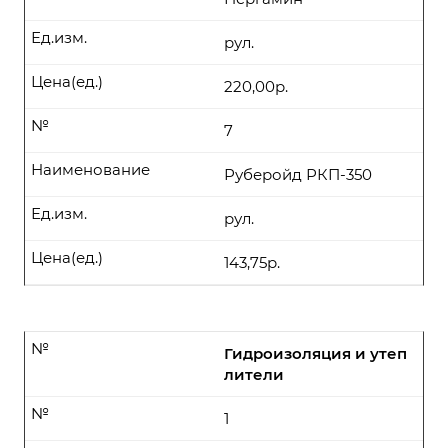
Ед.изм.
рул.
Цена(ед.)
220,00р.
№
7
Наименование
Руберойд РКП-350
Ед.изм.
рул.
Цена(ед.)
143,75р.
№
Гидроизоляция и утеп
лители
№
1