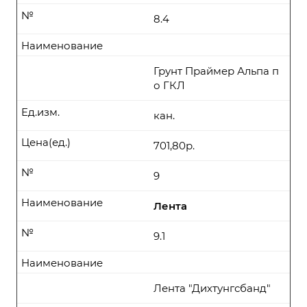
№
8.4
Наименование
Грунт Праймер Альпа п
о ГКЛ
Ед.изм.
кан.
Цена(ед.)
701,80р.
№
9
Наименование
Лента
№
9.1
Наименование
Лента "Дихтунгсбанд"