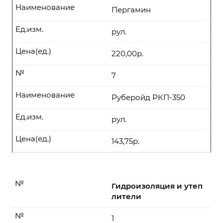
Наименование
Пергамин
Ед.изм.
рул.
Цена(ед.)
220,00р.
№
7
Наименование
Руберойд РКП-350
Ед.изм.
рул.
Цена(ед.)
143,75р.
№
Гидроизоляция и утеп
лители
№
1