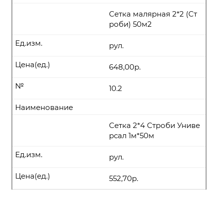
Сетка малярная 2*2 (Ст
роби) 50м2
Ед.изм.
рул.
Цена(ед.)
648,00р.
№
10.2
Наименование
Сетка 2*4 Строби Униве
рсал 1м*50м
Ед.изм.
рул.
Цена(ед.)
552,70р.